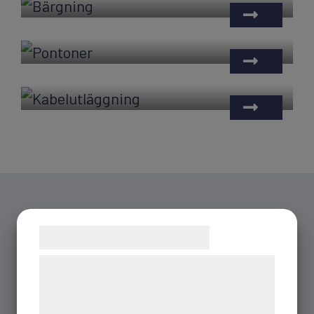
Pontoner
Kabelutläggning
Samtykke til cookies
Vi og vores samarbejdspartnere bruger
teknologier, herunder cookies, til at
indsamle oplysninger om dig til forskellige