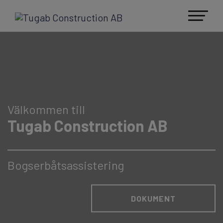
Välkommen till
Tugab Construction AB
Välkommen till
Tugab Construction AB
Bogserbåtsassistering
Bogserbåtsassistering
DOKUMENT