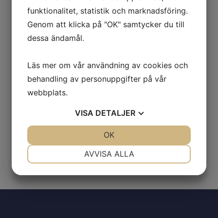
avgörande. Genom noggrann planering
funktionalitet, statistik och marknadsföring.
Genom att klicka på "OK" samtycker du till
och tät dialog säkerställer vi ett effektivt
dessa ändamål.
genomförande med hög kvalitet i varje
steg.
Läs mer om vår användning av cookies och
behandling av personuppgifter på vår
Vårt fokus är att leverera en säker och
webbplats.
driftsäker installation som uppfyller
projektets krav – från första meter till
VISA
DETALJER
färdig förläggning.
JA
NEJ
OK
JA
NEJ
NÖDVÄNDIG
INSTÄLLNINGAR
AVVISA ALLA
JA
NEJ
JA
NEJ
MARKNADSFÖRING
STATISTIK