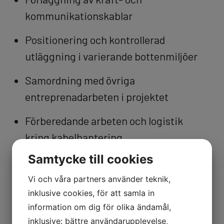
kommunikationskablar
Positionering och kontrollerad
utläggning i varierande bottenmiljöer
Samordning med övriga
entreprenadarbeten i projektet
Förberedande arbeten och logistik
kring kabelhantering
Samtycke till cookies
Stöd vid installationer i hamn- och
kustmiljö
Vi och våra partners använder teknik,
inklusive cookies, för att samla in
Vi är vana att arbeta i projekt där flera
information om dig för olika ändamål,
aktörer är involverade och där tidplanen är
inklusive: bättre användarupplevelse,